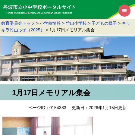
教育委員会トップ
>
小学校情報
>
竹山小学校
>
子どもの様子
>
キラ
キラ竹山っ子（2025）
>
1月17日メモリアル集会
1月17日メモリアル集会
ページID：0154383
更新日：2026年1月15日更新