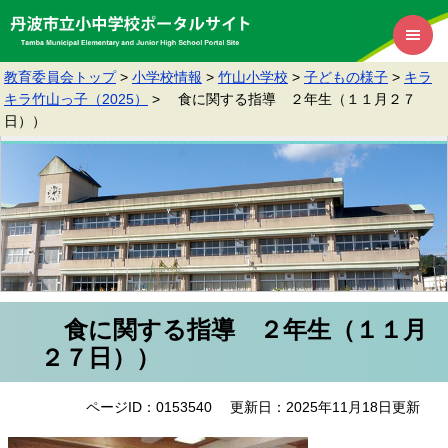
教育委員会トップ
>
小学校情報
>
竹山小学校
>
子どもの様子
>
キラ
キラ竹山っ子（2025）
>
食に関する指導 ２年生（１１月２７
日））
食に関する指導 ２年生（１１月
２７日））
ページID：0153540
更新日：2025年11月18日更新