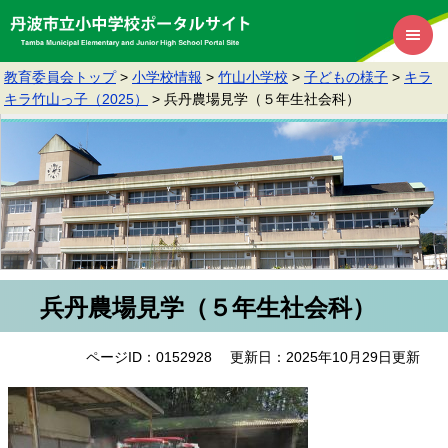
教育委員会トップ
>
小学校情報
>
竹山小学校
>
子どもの様子
>
キラ
キラ竹山っ子（2025）
>
兵丹農場見学（５年生社会科）
兵丹農場見学（５年生社会科）
ページID：0152928
更新日：2025年10月29日更新