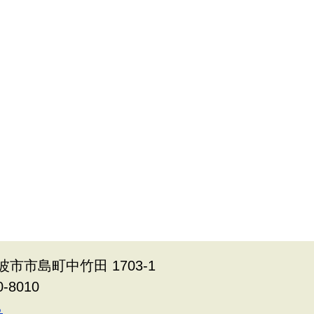
波市市島町中竹田 1703-1
0-8010
ら