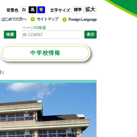
拡大
白
黒
青
標準
背景色
文字サイズ
はじめての方へ
サイトマップ
Foreign Language
ページID検索
中学校
情報
日）