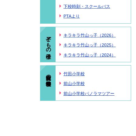
下校時刻・スクールバス
PTAより
子どもの様子
キラキラ竹山っ子（2026）
キラキラ竹山っ子（2025）
キラキラ竹山っ子（2024）
統合前の小学校情報
竹田小学校
前山小学校
前山小学校パノラマツアー