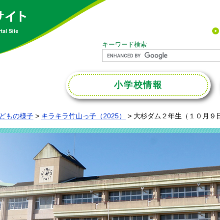
キーワード検索
小学校
情報
どもの様子
>
キラキラ竹山っ子（2025）
>
大杉ダム２年生（１０月９