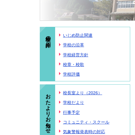
学校の紹介
いじめ防止関連
学校の沿革
学校経営方針
校章・校歌
学校評価
おたより・お知らせ
校長室より（2026）
学校だより
行事予定
コミュニティ・スクール
気象警報発表時の対応