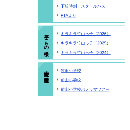
下校時刻・スクールバス
PTAより
子どもの様子
キラキラ竹山っ子（2026）
キラキラ竹山っ子（2025）
キラキラ竹山っ子（2024）
統合前の小学校情報
竹田小学校
前山小学校
前山小学校パノラマツアー