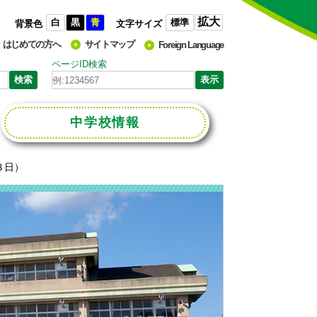
拡大
白
黒
青
標準
背景色
文字サイズ
はじめての方へ
サイトマップ
Foreign Language
ページID検索
中学校
情報
３日）