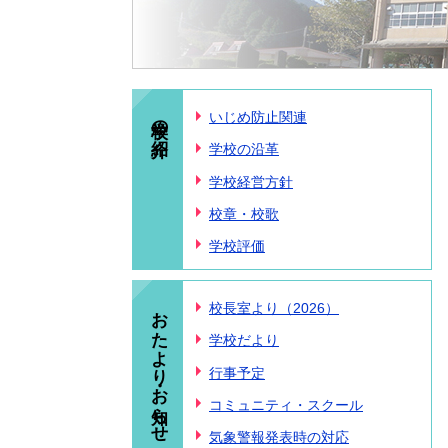
学校の紹介
いじめ防止関連
学校の沿革
学校経営方針
校章・校歌
学校評価
おたより・お知らせ
校長室より（2026）
学校だより
行事予定
コミュニティ・スクール
気象警報発表時の対応