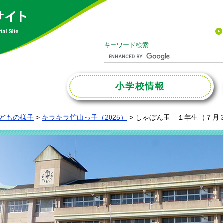
キーワード検索
小学校
情報
どもの様子
>
キラキラ竹山っ子（2025）
>
しゃぼん玉 １年生（７月