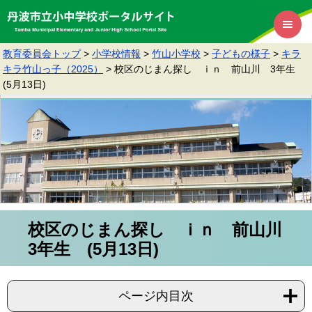
教育委員会トップ
>
小学校情報
>
竹山小学校
>
子どもの様子
>
キラ
キラ竹山っ子（2025）
>
校区のじまん探し ｉｎ 前山川 3年生
(5月13日)
校区のじまん探し ｉｎ 前山川
3年生 (5月13日)
ページ内目次