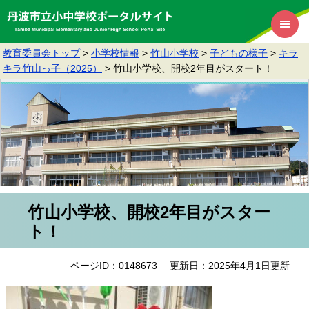
教育委員会トップ
>
小学校情報
>
竹山小学校
>
子どもの様子
>
キラ
キラ竹山っ子（2025）
>
竹山小学校、開校2年目がスタート！
竹山小学校、開校2年目がスター
ト！
ページID：0148673
更新日：2025年4月1日更新