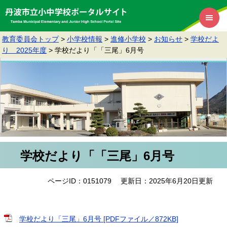
教育委員会トップ
>
小学校情報
>
進修小学校
>
お知らせ
>
学校だよ
り 2025年度
>
学校だより「「三尾」6月号
学校だより「「三尾」6月号
ページID：0151079
更新日：2025年6月20日更新
学校だより「三尾」6月号 [PDFファイル／872KB]