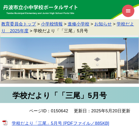
教育委員会トップ
>
小学校情報
>
進修小学校
>
お知らせ
>
学校だよ
り 2025年度
>
学校だより「「三尾」5月号
学校だより「「三尾」5月号
ページID：0150642
更新日：2025年5月20日更新
学校だより「三尾」5月号 [PDFファイル／885KB]