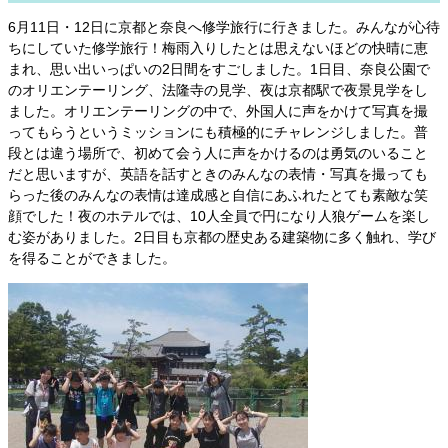
6月11日・12日に京都と奈良へ修学旅行に行きました。みんなが心待
ちにしていた修学旅行！梅雨入りしたとは思えないほどの快晴に恵
まれ、思い出いっぱいの2日間をすごしました。1日目、奈良公園で
のオリエンテーリング、法隆寺の見学、夜は京都駅で夜景見学をし
ました。オリエンテーリングの中で、外国人に声をかけて写真を撮
ってもらうというミッションにも積極的にチャレンジしました。普
段とは違う場所で、初めて会う人に声をかけるのは勇気のいること
だと思いますが、英語を話すときのみんなの表情・写真を撮っても
らった後のみんなの表情は達成感と自信にあふれたとても素敵な笑
顔でした！夜のホテルでは、10人全員で円になり人狼ゲームを楽し
む姿がありました。2日目も京都の歴史ある建築物に多く触れ、学び
を得ることができました。