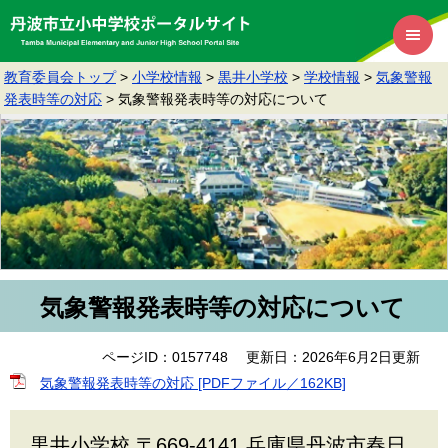
教育委員会トップ
>
小学校情報
>
黒井小学校
>
学校情報
>
気象警報
発表時等の対応
>
気象警報発表時等の対応について
気象警報発表時等の対応について
ページID：0157748
更新日：2026年6月2日更新
気象警報発表時等の対応 [PDFファイル／162KB]
黒井小学校 〒669-4141 兵庫県丹波市春日