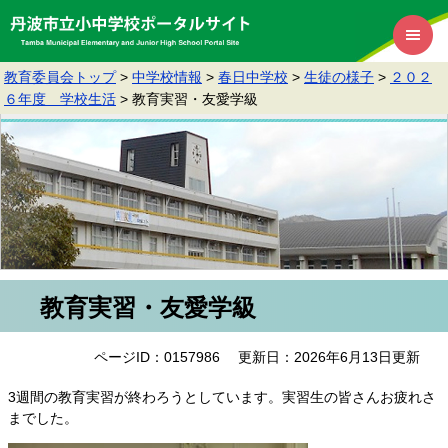
教育委員会トップ
>
中学校情報
>
春日中学校
>
生徒の様子
>
２０２
６年度 学校生活
>
教育実習・友愛学級
教育実習・友愛学級
ページID：0157986
更新日：2026年6月13日更新
3週間の教育実習が終わろうとしています。実習生の皆さんお疲れさ
までした。