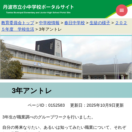
教育委員会トップ
>
中学校情報
>
春日中学校
>
生徒の様子
>
２０２
５年度 学校生活
>
3年アントレ
3年アントレ
ページID：0152583
更新日：2025年10月9日更新
3年生が職業調べのグループワークを行いました。
自分の将来なりたい、あるいは知ってみたい職業について、それぞ