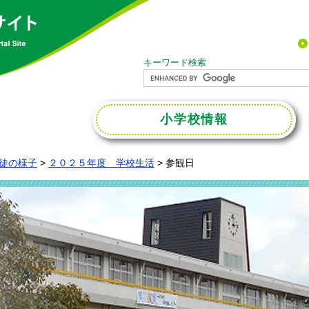
キーワード検索
小学校
情報
徒の様子
>
２０２５年度 学校生活
>
参観日