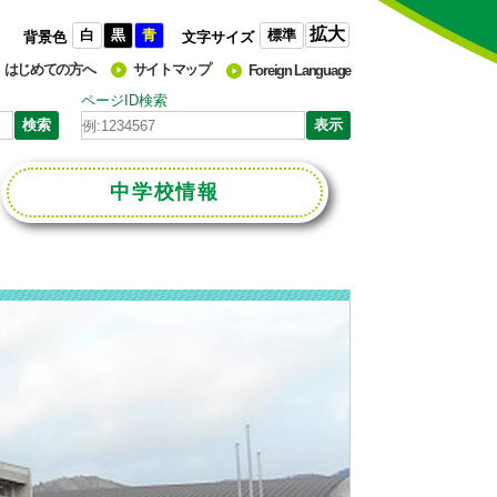
拡大
白
黒
青
標準
背景色
文字サイズ
はじめての方へ
サイトマップ
Foreign Language
ページID検索
中学校
情報