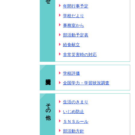
年間行事予定
学校だより
事務室から
部活動予定表
給食献立
非常災害時の対応
学校評価
全国学力・学習状況調査
その他
生活のきまり
いじめ防止
ＳＮＳルール
部活動方針