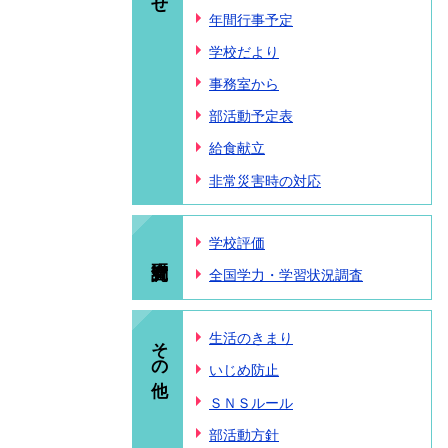
年間行事予定
学校だより
事務室から
部活動予定表
給食献立
非常災害時の対応
学校評価
全国学力・学習状況調査
その他
生活のきまり
いじめ防止
ＳＮＳルール
部活動方針