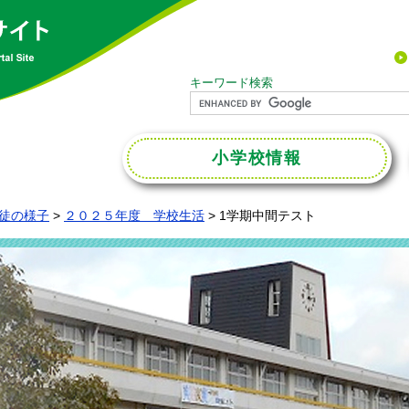
キーワード検索
小学校
情報
徒の様子
>
２０２５年度 学校生活
>
1学期中間テスト