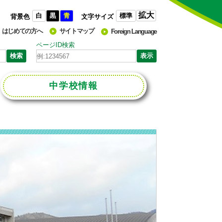
拡大
白
黒
青
標準
背景色
文字サイズ
はじめての方へ
サイトマップ
Foreign Language
ページID検索
中学校
情報