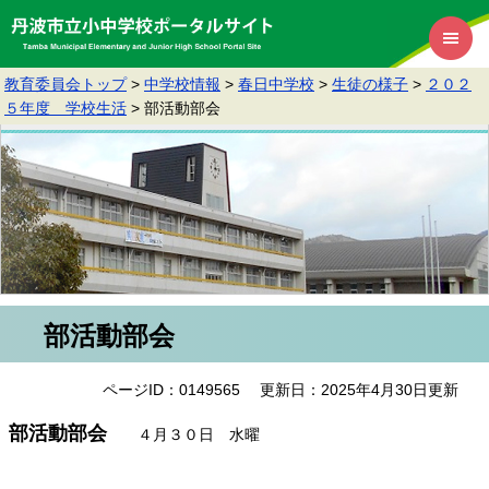
教育委員会トップ
>
中学校情報
>
春日中学校
>
生徒の様子
>
２０２
５年度 学校生活
>
部活動部会
部活動部会
ページID：0149565
更新日：2025年4月30日更新
部活動部会
４月３０日 水曜