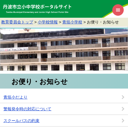
教育委員会トップ
>
小学校情報
>
青垣小学校
>
お便り・お知らせ
お便り・お知らせ
青垣小だより
警報発令時の対応について
スクールバスの約束