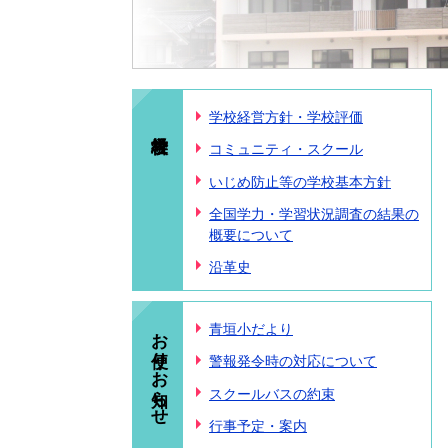
学校経営方針・学校評価
コミュニティ・スクール
いじめ防止等の学校基本方針
全国学力・学習状況調査の結果の
概要について
沿革史
お便り・お知らせ
青垣小だより
警報発令時の対応について
スクールバスの約束
行事予定・案内