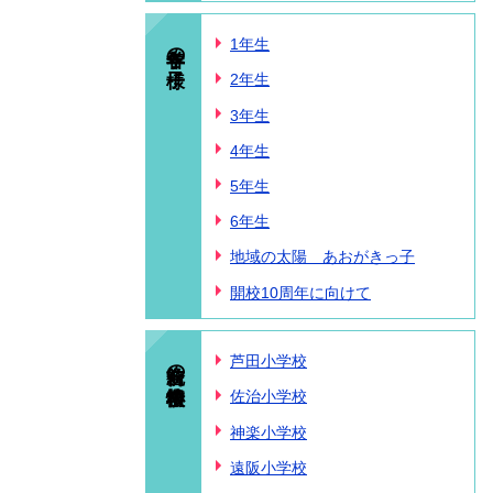
各学年の様子
1年生
2年生
3年生
4年生
5年生
6年生
地域の太陽 あおがきっ子
開校10周年に向けて
統合前の小学校情報
芦田小学校
佐治小学校
神楽小学校
遠阪小学校