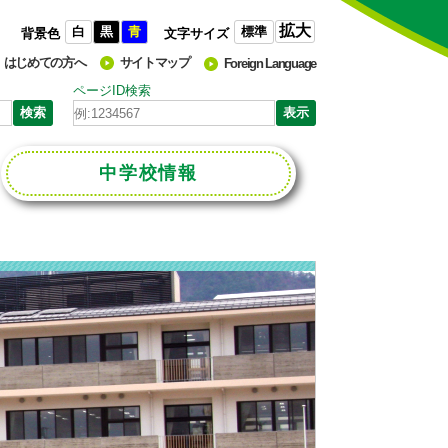
拡大
白
黒
青
標準
背景色
文字サイズ
はじめての方へ
サイトマップ
Foreign Language
ページID検索
中学校
情報